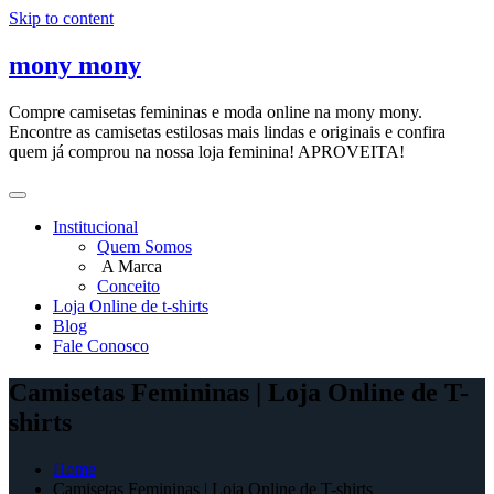
Skip to content
mony mony
Compre camisetas femininas e moda online na mony mony.
Encontre as camisetas estilosas mais lindas e originais e confira
quem já comprou na nossa loja feminina! APROVEITA!
Institucional
Quem Somos
A Marca
Conceito
Loja Online de t-shirts
Blog
Fale Conosco
Camisetas Femininas | Loja Online de T-
shirts
Home
Camisetas Femininas | Loja Online de T-shirts